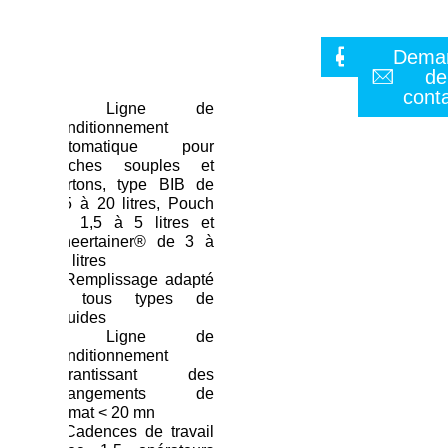
Imprimer
Vidéo
Dema
de
cont
•
Ligne de
conditionnement
automatique pour
poches souples et
cartons, type BIB de
1,5 à 20 litres, Pouch
de 1,5 à 5 litres et
Cheertainer® de 3 à
20 litres
•
Remplissage adapté
à tous types de
liquides
•
Ligne de
conditionnement
garantissant des
changements de
format < 20 mn
•
Cadences de travail