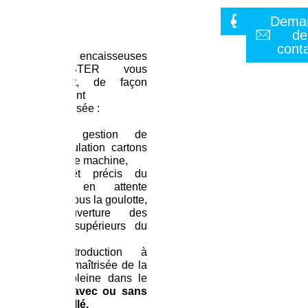
Imprimer
Vidéo
Dema
de
cont
Nos encaisseuses
C’BOOSTER vous
assurent, de façon
totalement
automatisée :
– la gestion de
l’accumulation cartons
en entrée machine,
– l’arrêt précis du
carton en attente
poche sous la goulotte,
– l’ouverture des
rabats supérieurs du
carton,
– l’introduction à
vitesse maîtrisée de la
poche pleine dans le
carton,
avec ou sans
fond collé,