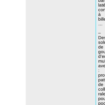
ba
lat
co
à
bill
…
–
De
sol
de
gou
d’e
mul
av
:
pro
pat
de
col
ral
po
po