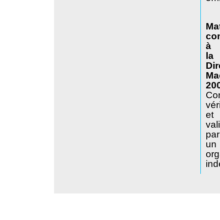
Mat
co
à
la
Dir
Ma
20
Con
vér
et
val
par
un
or
ind