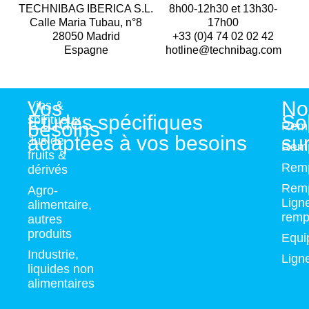
TECHNIBAG IBERICA S.L.
8h00-12h30 et 13h30-
Calle Maria Tubau, n°8
17h00
28050 Madrid
+33 (0)4 74 02 02 42
Espagne
hotline@technibag.com
Vos
No
Vins &
Etudes spécifiques
So
spiritueux
besoins
Remp
adaptées à vos besoins
su
Jus de
Remp
fruits &
Remp
dérivés
Remp
Agro-
Lign
alimentaire,
remp
autres
produits
Equi
Industrie,
Lign
liquides non
alimentaires