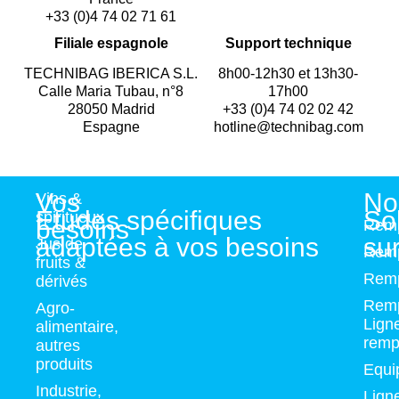
+33 (0)4 74 02 71 61
Filiale espagnole
Support technique
TECHNIBAG IBERICA S.L.
8h00-12h30 et 13h30-
Calle Maria Tubau, n°8
17h00
28050 Madrid
+33 (0)4 74 02 02 42
Espagne
hotline@technibag.com
Vos
No
Vins &
Etudes spécifiques
So
spiritueux
besoins
Remp
adaptées à vos besoins
su
Jus de
Remp
fruits &
Remp
dérivés
Remp
Agro-
Lign
alimentaire,
remp
autres
produits
Equi
Industrie,
Lign