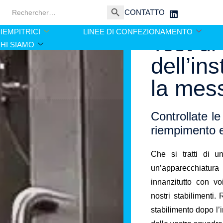
Search Button
Search
CONTATTO
for:
TECHNIBAG
»
TEST D
IEMPITRICI
LINEE DI CONFEZIONAMENTO
Test di
HI SIAMO
dell’in
la mess
Controllate le
riempimento 
Che si tratti di u
un’apparecchiatura 
innanzitutto con vo
nostri stabilimenti.
stabilimento dopo l’