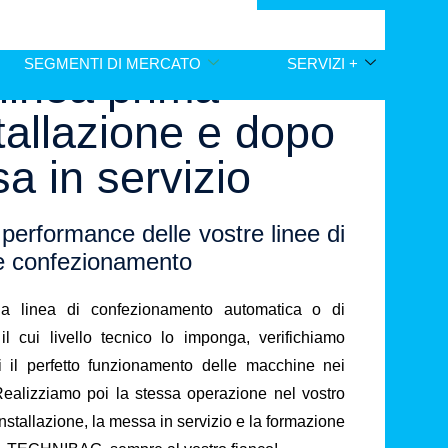
I LINEA PRIMA DELL’INSTALLAZIONE
SEGMENTI DI MERCATO
SERVIZI +
 linea prima
stallazione e dopo
a in servizio
 performance delle vostre linee di
e confezionamento
na linea di confezionamento automatica o di
il cui livello tecnico lo imponga, verifichiamo
i il perfetto funzionamento delle macchine nei
 Realizziamo poi la stessa operazione nel vostro
installazione, la messa in servizio e la formazione