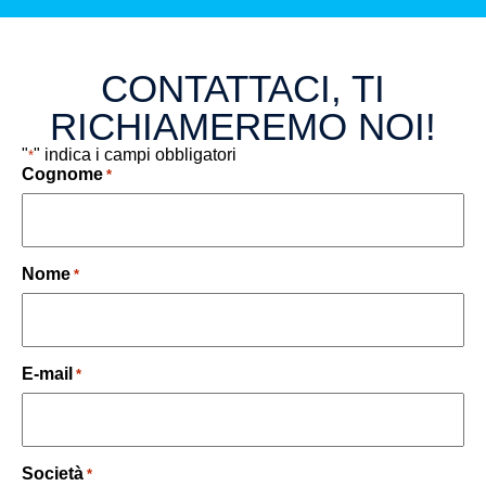
CONTATTACI, TI
RICHIAMEREMO NOI!
"
" indica i campi obbligatori
*
Cognome
*
Nome
*
E-mail
*
Società
*