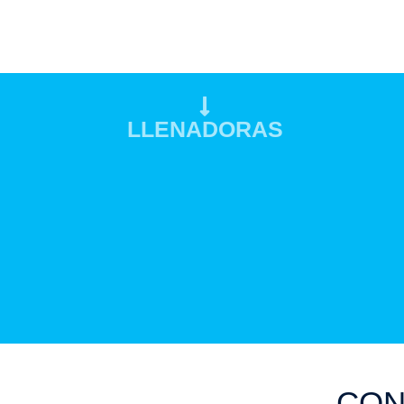
LLENADORAS
CON