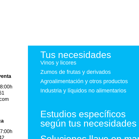
Tus necesidades
Vinos y licores
Zumos de frutas y derivados
venta
Agroalimentación y otros productos
18:00h
Industria y líquidos no alimentarios
61
.com
Estudios específicos
ca
según tus necesidades
17:00h
Soluciones llave en ma
42