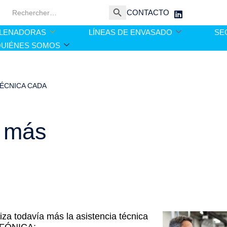
Botón de búsqueda
Buscar:
CONTACTO
LLENADORAS
LÍNEAS DE ENVASADO
SE
QUIÉNES SOMOS
TÉCNICA CADA
z más
liza todavía más la asistencia técnica